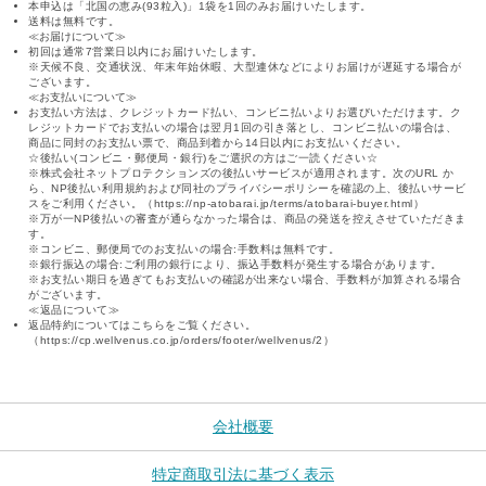
本申込は「北国の恵み(93粒入)」1袋を1回のみお届けいたします。
送料は無料です。
≪お届けについて≫
初回は通常7営業日以内にお届けいたします。
※天候不良、交通状況、年末年始休暇、大型連休などによりお届けが遅延する場合が
ございます。
≪お支払いについて≫
お支払い方法は、クレジットカード払い、コンビニ払いよりお選びいただけます。ク
レジットカードでお支払いの場合は翌月1回の引き落とし、コンビニ払いの場合は、
商品に同封のお支払い票で、商品到着から14日以内にお支払いください。
☆後払い(コンビニ・郵便局・銀行)をご選択の方はご一読ください☆
※株式会社ネットプロテクションズの後払いサービスが適用されます。次のURL か
ら、NP後払い利用規約および同社のプライバシーポリシーを確認の上、後払いサービ
スをご利用ください。（https://np-atobarai.jp/terms/atobarai-buyer.html）
※万が一NP後払いの審査が通らなかった場合は、商品の発送を控えさせていただきま
す。
※コンビニ、郵便局でのお支払いの場合:手数料は無料です。
※銀行振込の場合:ご利用の銀行により、振込手数料が発生する場合があります。
※お支払い期日を過ぎてもお支払いの確認が出来ない場合、手数料が加算される場合
がございます。
≪返品について≫
返品特約についてはこちらをご覧ください。
（https://cp.wellvenus.co.jp/orders/footer/wellvenus/2）
会社概要
特定商取引法に基づく表示