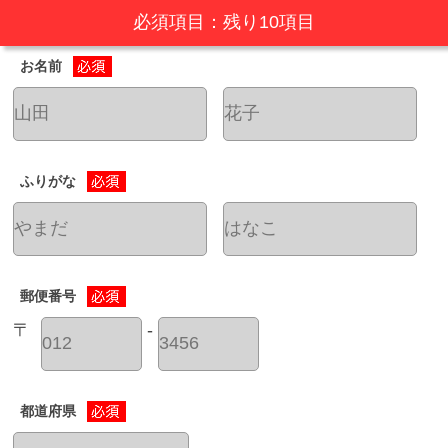
必須項目：
残り
10
項目
お名前
ふりがな
郵便番号
〒
-
都道府県